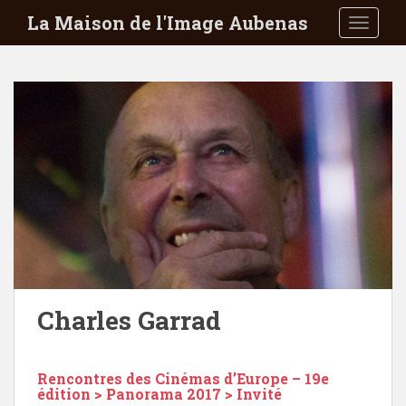
S
La Maison de l'Image Aubenas
TOGGLE
k
i
p
t
o
m
a
i
n
c
o
n
t
e
Charles Garrad
n
t
Rencontres des Cinémas d’Europe – 19e
édition > Panorama 2017 > Invité