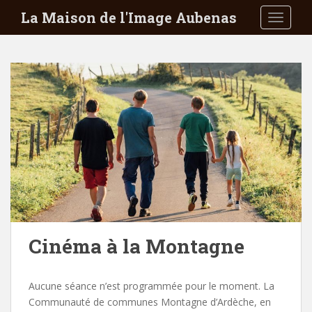
S
La Maison de l'Image Aubenas
TOGGLE
k
i
p
t
o
m
a
i
n
c
o
n
t
e
Cinéma à la Montagne
n
t
Aucune séance n’est programmée pour le moment. La
Communauté de communes Montagne d’Ardèche, en