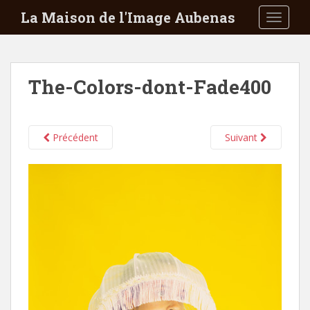
S
La Maison de l'Image Aubenas
TOGGLE
k
i
p
t
The-Colors-dont-Fade400
o
m
a
i
Précédent
Suivant
n
c
o
n
t
e
n
t