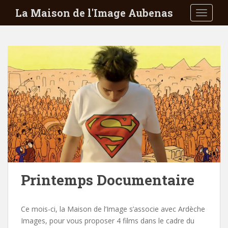
S
La Maison de l'Image Aubenas
TOGGLE
k
i
p
t
o
m
a
i
n
c
o
n
t
e
Printemps Documentaire
n
t
Ce mois-ci, la Maison de l’Image s’associe avec Ardèche
Images, pour vous proposer 4 films dans le cadre du