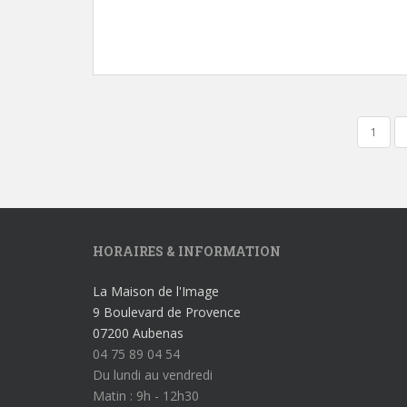
1
NAVIGATION DES ARTICLES
HORAIRES & INFORMATION
La Maison de l'Image
9 Boulevard de Provence
07200 Aubenas
04 75 89 04 54
Du lundi au vendredi
Matin : 9h - 12h30