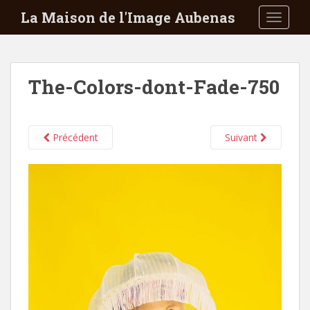
S
La Maison de l'Image Aubenas
TOGGLE
k
i
p
t
The-Colors-dont-Fade-750
o
m
a
i
Précédent
Suivant
n
c
o
n
t
e
n
t