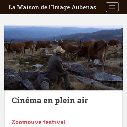
S
La Maison de l'Image Aubenas
TOGGLE
k
i
p
t
o
m
a
i
n
c
o
n
t
e
Cinéma en plein air
n
t
Zoomouve festival