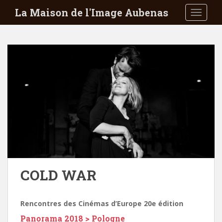
S
La Maison de l'Image Aubenas
TOGGLE
k
i
p
t
o
m
a
i
n
c
o
n
t
e
COLD WAR
n
t
Rencontres des Cinémas d’Europe 20e édition
Panorama 2018 > Pologne