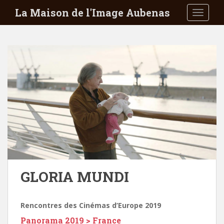
S
La Maison de l'Image Aubenas
TOGGLE
k
i
p
t
o
m
a
i
n
c
o
n
t
e
GLORIA MUNDI
n
t
Rencontres des Cinémas d’Europe 2019
Panorama 2019 > France