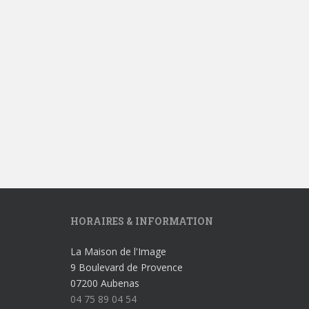
HORAIRES & INFORMATION
La Maison de l'Image
9 Boulevard de Provence
07200 Aubenas
04 75 89 04 54