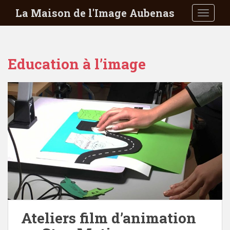
S
La Maison de l'Image Aubenas
TOGGLE
k
i
p
t
Education à l’image
o
m
a
i
n
c
o
n
t
e
n
t
Ateliers film d’animation