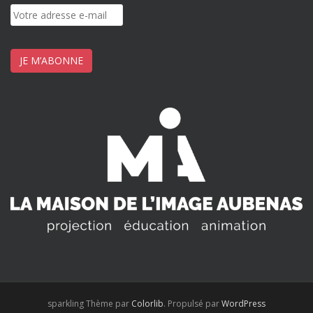
JE M’ABONNE
sparkling Thème par
Colorlib
. Propulsé par
WordPress