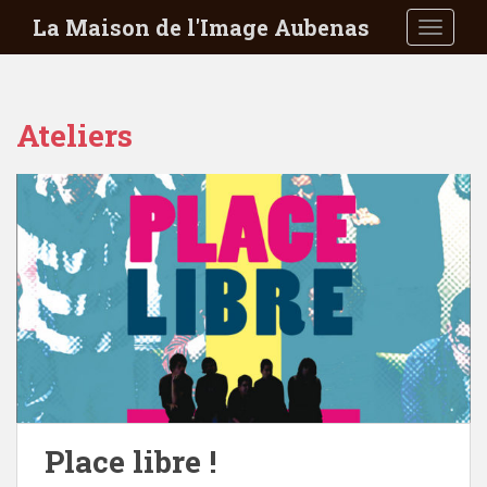
S
La Maison de l'Image Aubenas
TOGGLE
k
i
p
t
Ateliers
o
m
a
i
n
c
o
n
t
e
n
t
Place libre !