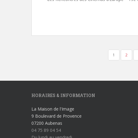
1
2
NAVIGATION DES ARTICLES
HORAIRES & INFORMATION
La Maison de l'Image
9 Boulevard de Provence
07200 Aubenas
04 75 89 04 54
Du lundi au vendredi