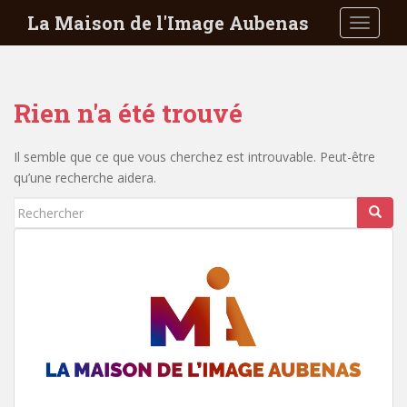
S
La Maison de l'Image Aubenas
TOGGLE
k
i
p
t
Rien n'a été trouvé
o
m
a
Il semble que ce que vous cherchez est introuvable. Peut-être
i
qu’une recherche aidera.
n
Rechercher...
c
o
n
t
e
n
t