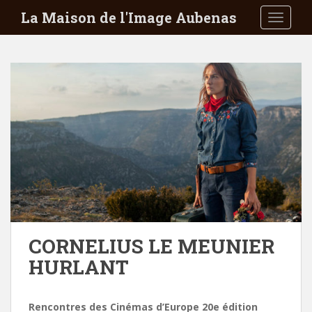
S
La Maison de l'Image Aubenas
TOGGLE
k
i
p
t
o
m
a
i
n
c
o
n
t
e
CORNELIUS LE MEUNIER
n
HURLANT
t
Rencontres des Cinémas d’Europe 20e édition