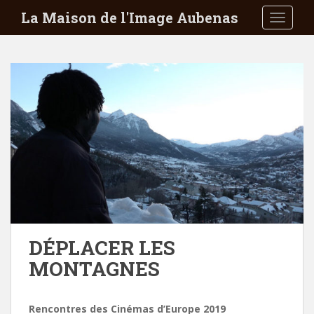
S
La Maison de l'Image Aubenas
TOGGLE
k
i
p
t
o
m
a
i
n
c
o
n
t
e
DÉPLACER LES
n
MONTAGNES
t
Rencontres des Cinémas d’Europe 2019