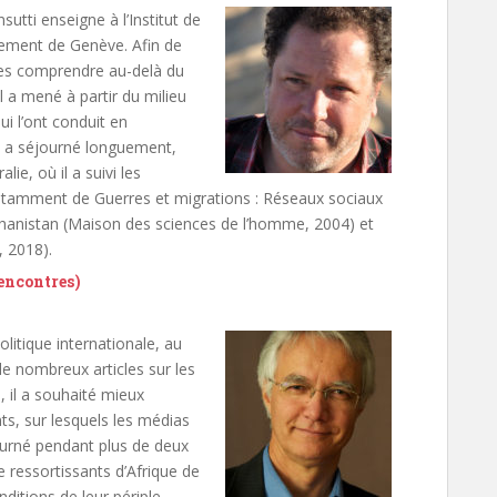
tti enseigne à l’Institut de
pement de Genève. Afin de
 les comprendre au-delà du
 il a mené à partir du milieu
i l’ont conduit en
il a séjourné longuement,
ie, où il a suivi les
 notamment de Guerres et migrations : Réseaux sociaux
hanistan (Maison des sciences de l’homme, 2004) et
, 2018).
Rencontres)
olitique internationale, au
de nombreux articles sur les
, il a souhaité mieux
nts, sur lesquels les médias
ourné pendant plus de deux
e ressortissants d’Afrique de
nditions de leur périple