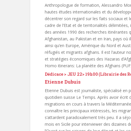
Anthropologue de formation, Alessandro Monsu
hautes études internationales et du dévelop
décentrer son regard sur les faits sociaux et
cadre de l’Etat et de territorialités délimitées,
des années 1990 des recherches itinérantes qu
Afghanistan, au Pakistan et en Iran, pays où 
ainsi qu’en Europe, Amérique du Nord et Austral
réfugiés et migrants afghans. Il est l’auteur
et stratégies économiques des Hazaras d’Afg
Homo itinerans: La planète des Afghans (PUF
Dédicace > JEU 22> 19h00 (Librairie des 
Etienne Dubuis
Etienne Dubuis est journaliste, spécialisé en p
quotidien suisse Le Temps. Après avoir écrit 
migrations en cours à travers la Méditerranée
connaître les principaux intéressés, les migra
s’attardent paradoxalement très peu. Il a séj
mois en Sicile pour interviewer des dizaines d
l’Ouest sur les raisons de leur départ et les co