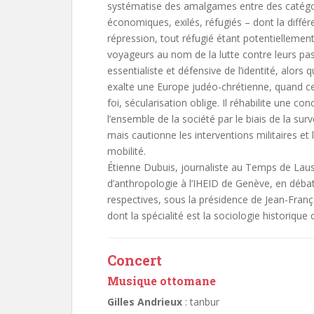
systématise des amalgames entre des catégori
économiques, exilés, réfugiés – dont la différ
répression, tout réfugié étant potentiellement 
voyageurs au nom de la lutte contre leurs pa
essentialiste et défensive de l’identité, alors q
exalte une Europe judéo-chrétienne, quand celle
foi, sécularisation oblige. Il réhabilite une co
l’ensemble de la société par le biais de la surve
mais cautionne les interventions militaires e
mobilité.
Étienne Dubuis, journaliste au Temps de Lau
d’anthropologie à l’IHEID de Genève, en débat
respectives, sous la présidence de Jean-Franç
dont la spécialité est la sociologie historique
Concert
Musique ottomane
Gilles Andrieux
: tanbur