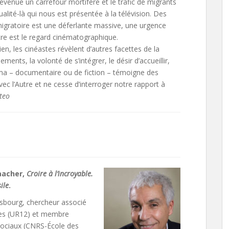
devenue un carrefour mortifère et le trafic de migrants
alité-là qui nous est présentée à la télévision. Des
 migratoire est une déferlante massive, une urgence
tre est le regard cinématographique.
ien, les cinéastes révèlent d’autres facettes de la
ments, la volonté de s’intégrer, le désir d’accueillir,
néma – documentaire ou de fiction – témoigne des
c l’Autre et ne cesse d’interroger notre rapport à
teo
aacher,
Croire à l’incroyable.
ile
.
rasbourg, chercheur associé
ques (UR12) et membre
ociaux (CNRS-École des