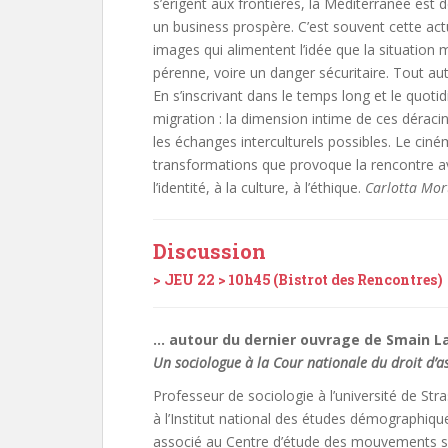
s’érigent aux frontières, la Méditerranée est 
un business prospère. C’est souvent cette actu
images qui alimentent l’idée que la situation
pérenne, voire un danger sécuritaire. Tout au
En s’inscrivant dans le temps long et le quotid
migration : la dimension intime de ces déracine
les échanges interculturels possibles. Le ci
transformations que provoque la rencontre ave
l’identité, à la culture, à l’éthique.
Carlotta Mor
Discussion
> JEU 22 > 10h45 (Bistrot des Rencontres)
… autour du dernier ouvrage de Smain L
Un sociologue à la Cour nationale du droit d’as
Professeur de sociologie à l’université de St
à l’Institut national des études démographi
associé au Centre d’étude des mouvements s