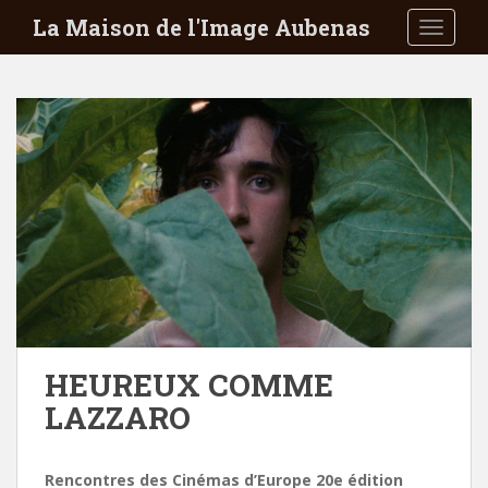
S
La Maison de l'Image Aubenas
TOGGLE
k
i
p
t
o
m
a
i
n
c
o
n
t
e
HEUREUX COMME
n
LAZZARO
t
Rencontres des Cinémas d’Europe 20e édition