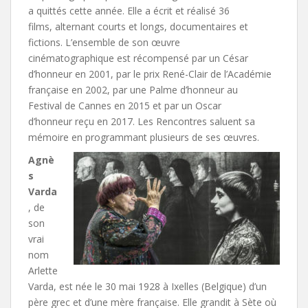
a quittés cette année. Elle a écrit et réalisé 36
films, alternant courts et longs, documentaires et
fictions. L’ensemble de son œuvre
cinématographique est récompensé par un César
d’honneur en 2001, par le prix René-Clair de l’Académie
française en 2002, par une Palme d’honneur au
Festival de Cannes en 2015 et par un Oscar
d’honneur reçu en 2017. Les Rencontres saluent sa
mémoire en programmant plusieurs de ses œuvres.
Agnè
s
Varda
, de
son
vrai
nom
Arlette
Varda, est née le 30 mai 1928 à Ixelles (Belgique) d’un
père grec et d’une mère française. Elle grandit à Sète où