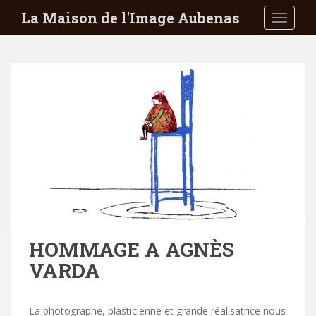
S
La Maison de l'Image Aubenas
TOGGLE
k
i
p
t
o
m
a
i
n
c
o
n
t
e
HOMMAGE A AGNÈS
n
VARDA
t
La photographe, plasticienne et grande réalisatrice nous