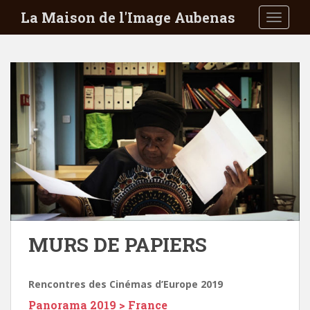
S
La Maison de l'Image Aubenas
TOGGLE
k
i
p
t
o
m
a
i
n
c
o
n
t
e
MURS DE PAPIERS
n
t
Rencontres des Cinémas d’Europe 2019
Panorama 2019 > France