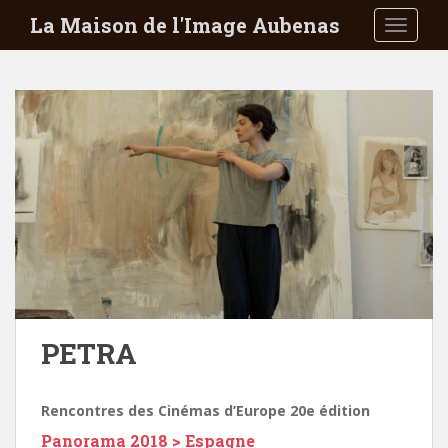
S
La Maison de l'Image Aubenas
TOGGLE
k
i
p
t
o
m
a
i
n
c
o
n
t
e
PETRA
n
t
Rencontres des Cinémas d’Europe 20e édition
Panorama 2018 > Espagne