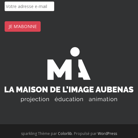
JE M’ABONNE
sparkling Thème par
Colorlib
. Propulsé par
WordPress