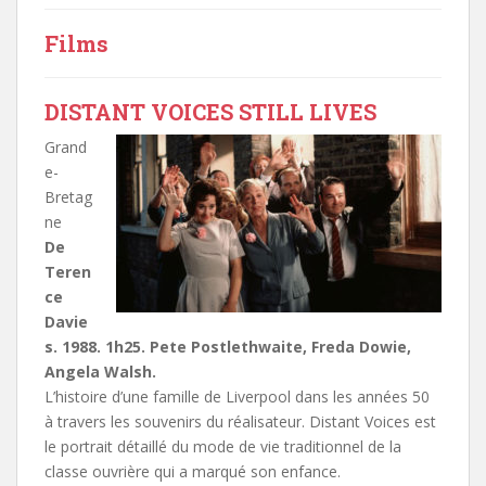
Films
DISTANT VOICES STILL LIVES
Grand
e-
Bretag
ne
De
Teren
ce
Davie
s. 1988. 1h25. Pete Postlethwaite, Freda Dowie,
Angela Walsh.
L’histoire d’une famille de Liverpool dans les années 50
à travers les souvenirs du réalisateur. Distant Voices est
le portrait détaillé du mode de vie traditionnel de la
classe ouvrière qui a marqué son enfance.