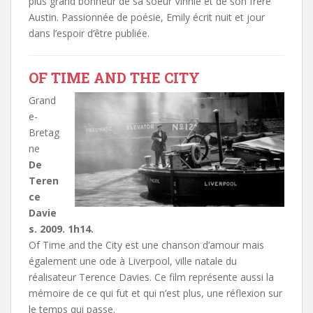
plus grand bonheur de sa soeur Vinnie et de son frère
Austin. Passionnée de poésie, Emily écrit nuit et jour
dans l’espoir d’être publiée.
OF TIME AND THE CITY
Grand
e-
Bretag
ne
De
Teren
ce
Davie
s. 2009. 1h14.
Of Time and the City est une chanson d’amour mais
également une ode à Liverpool, ville natale du
réalisateur Terence Davies. Ce film représente aussi la
mémoire de ce qui fut et qui n’est plus, une réflexion sur
le temps qui passe.