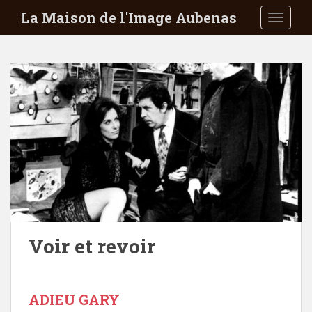
S
La Maison de l'Image Aubenas
TOGGLE
k
i
p
t
o
m
a
i
n
c
o
n
t
e
Voir et revoir
n
t
ADIEU GARY