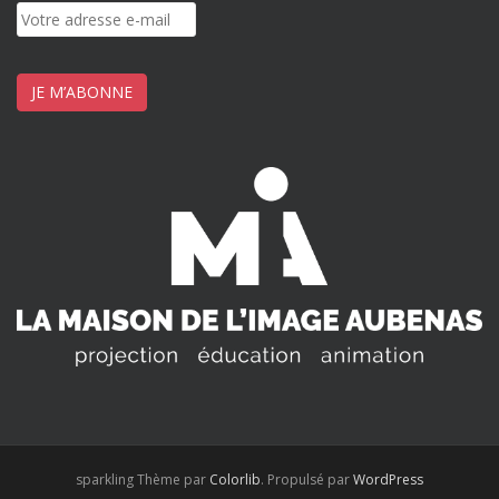
JE M’ABONNE
sparkling Thème par
Colorlib
. Propulsé par
WordPress