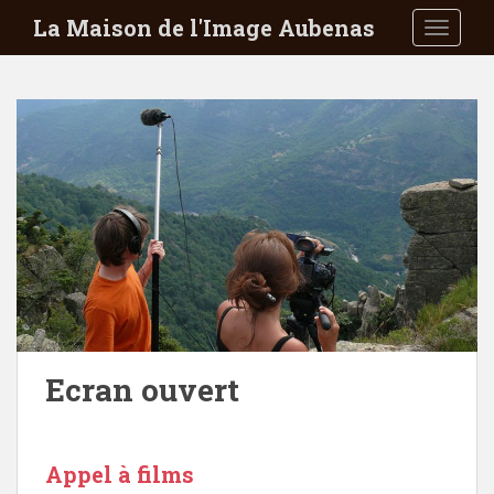
S
La Maison de l'Image Aubenas
TOGGLE
k
i
p
t
o
m
a
i
n
c
o
n
t
e
Ecran ouvert
n
t
Appel à films