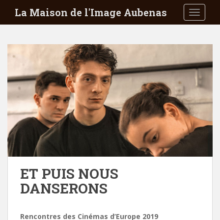
S
La Maison de l'Image Aubenas
TOGGLE
k
i
p
t
o
m
a
i
n
c
o
n
t
e
ET PUIS NOUS
n
DANSERONS
t
Rencontres des Cinémas d’Europe 2019