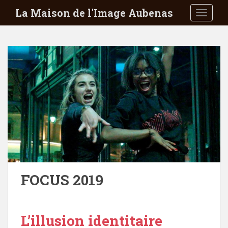
S
La Maison de l'Image Aubenas
TOGGLE
k
i
p
t
o
m
a
i
n
c
o
n
t
e
FOCUS 2019
n
t
L’illusion identitaire