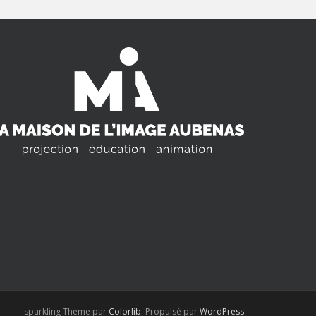
sparkling Thème par
Colorlib
. Propulsé par
WordPress