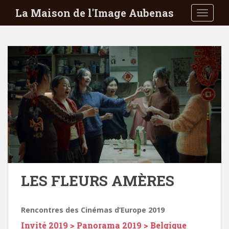
S
La Maison de l'Image Aubenas
TOGGLE
k
i
p
t
o
m
a
i
n
c
o
n
t
e
LES FLEURS AMÈRES
n
t
Rencontres des Cinémas d’Europe 2019
Invité 2019 > Panorama 2019 > Belgique