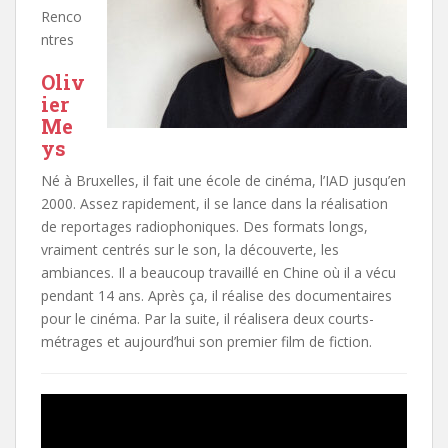
Renco
ntres
Oliv
ier
Me
ys
Né à Bruxelles, il fait une école de cinéma, l’IAD jusqu’en
2000. Assez rapidement, il se lance dans la réalisation
de reportages radiophoniques. Des formats longs,
vraiment centrés sur le son, la découverte, les
ambiances. Il a beaucoup travaillé en Chine où il a vécu
pendant 14 ans. Après ça, il réalise des documentaires
pour le cinéma. Par la suite, il réalisera deux courts-
métrages et aujourd’hui son premier film de fiction.