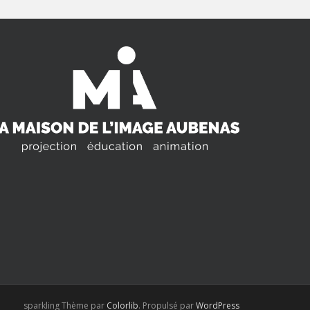
sparkling Thème par
Colorlib
. Propulsé par
WordPress