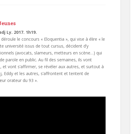
Jeunes
j Ly. 2017. 1h19.
éroule le concours « Eloquentia », qui vise à élire « le
te université issus de tout cursus, décident d’y
ssionnels (avocats, slameurs, metteurs en scène…) qui
 de parole en public. Au fil des semaines, ils vont
, et vont s’affirmer, se révéler aux autres, et surtout à
 Eddy et les autres, s’affrontent et tentent de
eur orateur du 93 ».