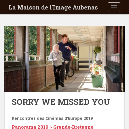
S
La Maison de l'Image Aubenas
TOGGLE
k
i
p
t
o
m
a
i
n
c
o
n
t
e
SORRY WE MISSED YOU
n
t
Rencontres des Cinémas d’Europe 2019
Panorama 2019 > Grande-Bretagne