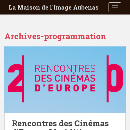
S
La Maison de l'Image Aubenas
TOGGLE
k
i
p
t
Archives-programmation
o
m
a
i
n
c
o
n
t
e
n
t
Rencontres des Cinémas