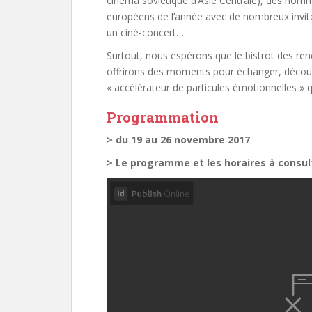
cinéma soviétique d’Asie Centrale), des homm
européens de l’année avec de nombreux invités
un ciné-concert…
Surtout, nous espérons que le bistrot des renc
offrirons des moments pour échanger, découv
« accélérateur de particules émotionnelles » q
Programmation
> du 19 au 26 novembre 2017
> Le programme et les horaires à consult