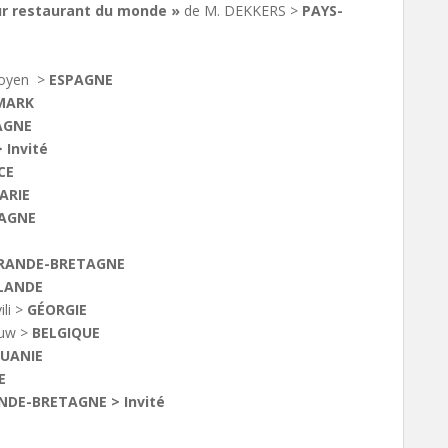
eur restaurant du monde »
de M. DEKKERS >
PAYS-
goyen >
ESPAGNE
MARK
AGNE
 Invité
CE
ARIE
AGNE
RANDE-BRETAGNE
LANDE
li >
GÉORGIE
euw >
BELGIQUE
TUANIE
E
NDE-BRETAGNE > Invité