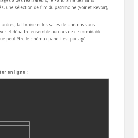
ages à des réalisateurs, le Panorama des films
, une sélection de film du patrimoine (Voir et Revoir),
ontres, la librairie et les salles de cinémas vous
rir et débattre ensemble autours de ce formidable
ue peut être le cinéma quand il est partagé.
er en ligne :