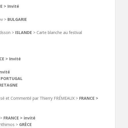
E > Invité
ov >
BULGARIE
dsson >
ISLANDE
> Carte blanche au festival
E > Invité
nvité
PORTUGAL
RETAGNE
é et Commenté par Thierry FRÉMEAUX >
FRANCE >
 >
FRANCE > invité
nthimos >
GRÈCE