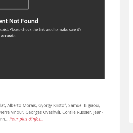
lat, Alberto Morais, György Kristof, Samuel Bigiaoui,
ierre Vinour, Georges Ovashvili, Coralie Russier, Jean-
lenn…
Pour plus d’infos…