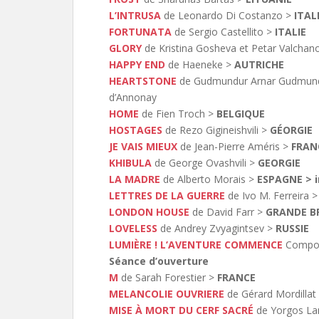
L’INTRUSA
de Leonardo Di Costanzo >
ITALI
FORTUNATA
de Sergio Castellito >
ITALIE
GLORY
de Kristina Gosheva et Petar Valchan
HAPPY END
de Haeneke >
AUTRICHE
HEARTSTONE
de Gudmundur Arnar Gudmun
d’Annonay
HOME
de Fien Troch >
BELGIQUE
HOSTAGES
de Rezo Gigineishvili >
GÉORGIE
JE VAIS MIEUX
de Jean-Pierre Améris >
FRANC
KHIBULA
de George Ovashvili >
GEORGIE
LA MADRE
de Alberto Morais >
ESPAGNE > i
LETTRES DE LA GUERRE
de Ivo M. Ferreira >
LONDON HOUSE
de David Farr >
GRANDE B
LOVELESS
de Andrey Zvyagintsev >
RUSSIE
LUMIÈRE ! L’AVENTURE COMMENCE
Compos
Séance d’ouverture
M
de Sarah Forestier >
FRANCE
MELANCOLIE OUVRIERE
de Gérard Mordillat
MISE À MORT DU CERF SACRÉ
de Yorgos La