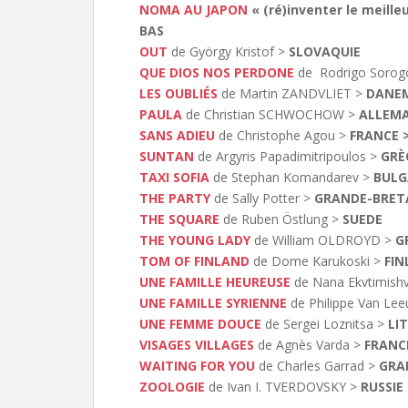
NOMA AU JAPON
« (ré)inventer le meill
BAS
OUT
de György Kristof >
SLOVAQUIE
QUE DIOS NOS PERDONE
de Rodrigo Soro
LES OUBLIÉS
de Martin ZANDVLIET >
DANE
PAULA
de Christian SCHWOCHOW >
ALLEM
SANS ADIEU
de Christophe Agou >
FRANCE >
SUNTAN
de Argyris Papadimitripoulos >
GRÈ
TAXI SOFIA
de Stephan Komandarev >
BULG
THE PARTY
de Sally Potter >
GRANDE-BRET
THE SQUARE
de Ruben Östlung >
SUEDE
THE YOUNG LADY
de William OLDROYD >
G
TOM OF FINLAND
de Dome Karukoski >
FIN
UNE FAMILLE HEUREUSE
de Nana Ekvtimishvi
UNE FAMILLE SYRIENNE
de Philippe Van Le
UNE FEMME DOUCE
de Sergei Loznitsa >
LI
VISAGES VILLAGES
de Agnès Varda >
FRANC
WAITING FOR YOU
de Charles Garrad >
GRA
ZOOLOGIE
de Ivan I. TVERDOVSKY >
RUSSIE