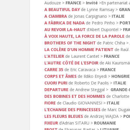
Audouze >
FRANCE
>
Invité
>En partenariat
A BEAUTIFUL DAY
de Lynne Ramsay >
GRAN
A CIAMBRA
de Jonas Carpignano >
ITALIE
A FÀBRICA DE NADA
de Pedro Pinho >
PORT
AU REVOIR LA-HAUT
d’Abert Dupontel >
FR
À VOIX HAUTE, LA FORCE DE LA PAROLE
de
BROTHERS OF THE NIGHT
de Patric Chiha >
LA COLÈRE D’UN HOMME PATIENT
de Raùl
L’ATELIER
de Laurent Cantet >
FRANCE
L’AUTRE CÔTÉ DE L’ESPOIR
de Aki Kaurismä
CARRE 35
de Eric Caravaca >
FRANCE
CORPS ET ÂMES
de Ildiko Enyedi >
HONGRIE
CUORI PURI
de Roberto De Paolis >
ITALIE
DEPARTURE
de Andrew Steggal >
GRANDE-
DES BOBINES ET DES HOMMES
de Charlott
FIORE
de Claudio GIOVANNESI >
ITALIE
L’ECHANGE DES PRINCESSES
d
e Marc Duga
LES FLEURS BLEUES
de Andrzej WAJDA >
PO
FIXEUR
d’Adrian SITARU >
ROUMANIE
FROST
de Sharunas Bartas >
LITUANIE