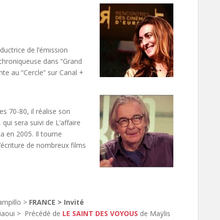
ductrice de l’émission
r, chroniqueuse dans “Grand
nte au “Cercle” sur Canal +
s 70-80, il réalise son
ui sera suivi de L’affaire
a en 2005. Il tourne
l’écriture de nombreux films
ampillo >
FRANCE > Invité
iaoui > Précédé de
LE SAINT DES VOYOUS
de Maÿlis