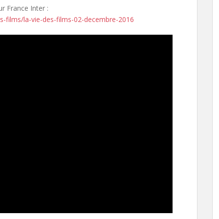
r France Inter :
es-films/la-vie-des-films-02-decembre-2016