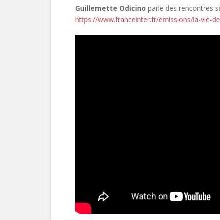
Guillemette Odicino
parle des rencontres su
https://www.franceinter.fr/emissions/la-vie-d