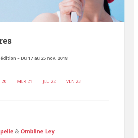
res
ition – Du 17 au 25 nov. 2018
 20
MER 21
JEU 22
VEN 23
pelle
&
Ombline Ley