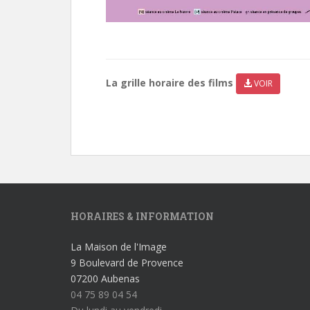
La grille horaire des films
VOIR
HORAIRES & INFORMATION
La Maison de l'Image
9 Boulevard de Provence
07200 Aubenas
04 75 89 04 54