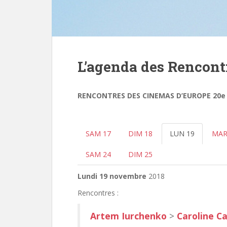
L’agenda des Rencont
RENCONTRES DES CINEMAS D’EUROPE 20e éd
SAM 17
DIM 18
LUN 19
MAR
SAM 24
DIM 25
Lundi 19 novembre
2018
Rencontres :
Artem Iurchenko
>
Caroline Ca