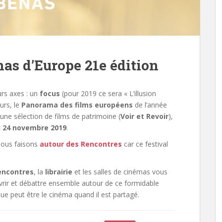
as d’Europe 21e édition
urs axes : un
focus
(pour 2019 ce sera « L’illusion
urs, le
Panorama des films européens
de l’année
 une sélection de films de patrimoine (
Voir et Revoir
),
u 24 novembre 2019
.
nous faisons
autour des Rencontres
car ce festival
encontres
, la
librairie
et les salles de cinémas vous
rir et débattre ensemble autour de ce formidable
ue peut être le cinéma quand il est partagé.