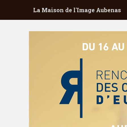
S
La Maison de l'Image Aubenas
k
i
p
t
o
m
a
i
n
c
o
n
t
e
n
t